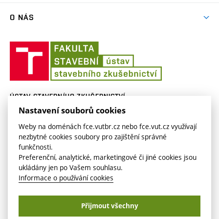
Vzdělávací kurzy
O NÁS
Aktuality
Ústav
Lidé na SZK
stavebního
zkušebnictví
Historie
ÚSTAV STAVEBNÍHO ZKUŠEBNICTVÍ
Nastavení souborů cookies
Veveří 95
szk.fce.vutbr.cz
620 00 Brno
szk.fast@vut.cz
Weby na doménách fce.vutbr.cz nebo fce.vut.cz využívají
nezbytné cookies soubory pro zajištění správné
funkčnosti.
Preferenční, analytické, marketingové či jiné cookies jsou
ukládány jen po Vašem souhlasu.
Informace o používání cookies
Copyright © VUT v Brně2026
Přijmout všechny
Nastavení cookies