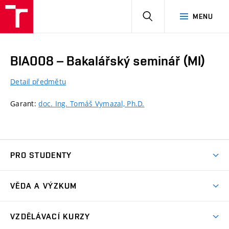
HLEDAT
MENU
BIA008 – Bakalářský seminář (MI)
Detail předmětu
Garant:
doc. Ing. Tomáš Vymazal, Ph.D.
PRO STUDENTY
Předměty
VĚDA A VÝZKUM
Závěrečné práce
Věda a výzkum
Městské inženýrství
VZDĚLÁVACÍ KURZY