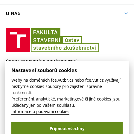
Vzdělávací kurzy
O NÁS
Aktuality
Ústav
Lidé na SZK
stavebního
zkušebnictví
Historie
ÚSTAV STAVEBNÍHO ZKUŠEBNICTVÍ
Nastavení souborů cookies
Veveří 95
szk.fce.vutbr.cz
620 00 Brno
szk.fast@vut.cz
Weby na doménách fce.vutbr.cz nebo fce.vut.cz využívají
nezbytné cookies soubory pro zajištění správné
funkčnosti.
Preferenční, analytické, marketingové či jiné cookies jsou
ukládány jen po Vašem souhlasu.
Informace o používání cookies
Copyright © VUT v Brně2026
Přijmout všechny
Nastavení cookies