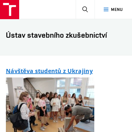
HLEDAT
MENU
Ústav stavebního zkušebnictví
Návštěva studentů z Ukrajiny