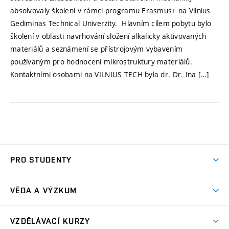
absolvovaly školení v rámci programu Erasmus+ na Vilnius
Gediminas Technical Univerzity. Hlavním cílem pobytu bylo
školení v oblasti navrhování složení alkalicky aktivovaných
materiálů a seznámení se přístrojovým vybavením
používaným pro hodnocení mikrostruktury materiálů.
Kontaktními osobami na VILNIUS TECH byla dr. Dr. Ina […]
PRO STUDENTY
Předměty
VĚDA A VÝZKUM
Závěrečné práce
Věda a výzkum
Městské inženýrství
VZDĚLÁVACÍ KURZY