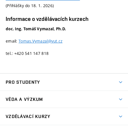
(Přihlášky do 18. 1. 2026)
Informace o vzdělávacích kurzech
doc. Ing. Tomáš Vymazal, Ph.D.
email:
Tomas.Vymazal@vut.cz
tel.: +420 541 147 818
PRO STUDENTY
Předměty
VĚDA A VÝZKUM
Závěrečné práce
Věda a výzkum
Městské inženýrství
VZDĚLÁVACÍ KURZY