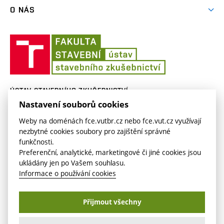
Vzdělávací kurzy
O NÁS
Aktuality
Ústav
Lidé na SZK
stavebního
zkušebnictví
Historie
ÚSTAV STAVEBNÍHO ZKUŠEBNICTVÍ
Nastavení souborů cookies
Veveří 95
szk.fce.vutbr.cz
620 00 Brno
szk.fast@vut.cz
Weby na doménách fce.vutbr.cz nebo fce.vut.cz využívají
nezbytné cookies soubory pro zajištění správné
funkčnosti.
Preferenční, analytické, marketingové či jiné cookies jsou
ukládány jen po Vašem souhlasu.
Informace o používání cookies
Copyright © VUT v Brně2026
Přijmout všechny
Nastavení cookies
Přihlášení