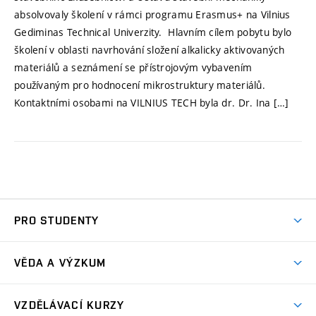
absolvovaly školení v rámci programu Erasmus+ na Vilnius
Gediminas Technical Univerzity. Hlavním cílem pobytu bylo
školení v oblasti navrhování složení alkalicky aktivovaných
materiálů a seznámení se přístrojovým vybavením
používaným pro hodnocení mikrostruktury materiálů.
Kontaktními osobami na VILNIUS TECH byla dr. Dr. Ina […]
PRO STUDENTY
Předměty
VĚDA A VÝZKUM
Závěrečné práce
Věda a výzkum
Městské inženýrství
VZDĚLÁVACÍ KURZY