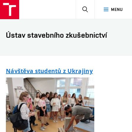
HLEDAT
MENU
Ústav stavebního zkušebnictví
Návštěva studentů z Ukrajiny