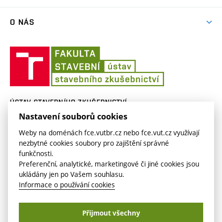
Vzdělávací kurzy
O NÁS
Aktuality
Ústav
Lidé na SZK
stavebního
zkušebnictví
Historie
ÚSTAV STAVEBNÍHO ZKUŠEBNICTVÍ
Nastavení souborů cookies
Veveří 95
szk.fce.vutbr.cz
620 00 Brno
szk.fast@vut.cz
Weby na doménách fce.vutbr.cz nebo fce.vut.cz využívají
nezbytné cookies soubory pro zajištění správné
funkčnosti.
Preferenční, analytické, marketingové či jiné cookies jsou
ukládány jen po Vašem souhlasu.
Informace o používání cookies
Copyright © VUT v Brně2026
Přijmout všechny
Nastavení cookies